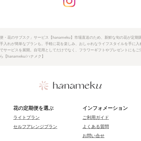
便・花のサブスク」サービス【hanameku】市場直送のため、新鮮な旬の花が定
手入れが簡単なプランも。手軽に花を楽しみ、おしゃれなライフスタイルを手に入
でサービスを展開。自宅用としてだけでなく、フラワーギフトやプレゼントにもご
hanameku/ハナメク】
花の定期便を選ぶ
インフォメーション
ライトプラン
ご利用ガイド
セルフアレンジプラン
よくある質問
お問い合せ