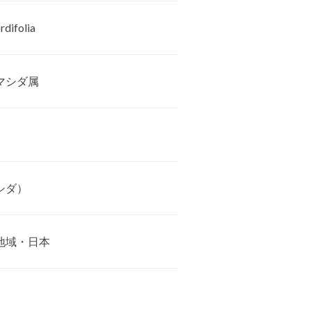
rdifolia
マシダ属
シダ）
地域・日本