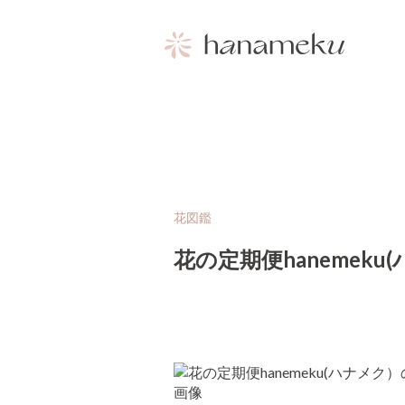
花図鑑
花の定期便haneme