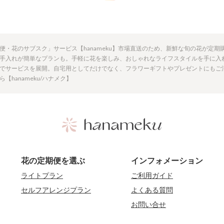
便・花のサブスク」サービス【hanameku】市場直送のため、新鮮な旬の花が定
手入れが簡単なプランも。手軽に花を楽しみ、おしゃれなライフスタイルを手に入
でサービスを展開。自宅用としてだけでなく、フラワーギフトやプレゼントにもご
hanameku/ハナメク】
花の定期便を選ぶ
インフォメーション
ライトプラン
ご利用ガイド
セルフアレンジプラン
よくある質問
お問い合せ