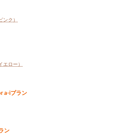
ピンク）
イエロー）
or a-iプラン
プラン