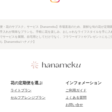
便・花のサブスク」サービス【hanameku】市場直送のため、新鮮な旬の花が定
手入れが簡単なプランも。手軽に花を楽しみ、おしゃれなライフスタイルを手に入
でサービスを展開。自宅用としてだけでなく、フラワーギフトやプレゼントにもご
hanameku/ハナメク】
花の定期便を選ぶ
インフォメーション
ライトプラン
ご利用ガイド
セルフアレンジプラン
よくある質問
お問い合せ