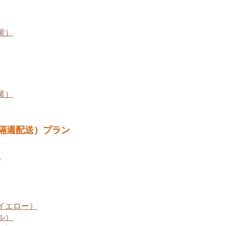
黄）
黄）
ift（隔週配送）プラン
）
イエロー）
ル）